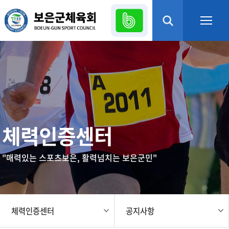
본문 바로가기
열기
열기
열기
체력인증센터
열기
"매력있는 스포츠보은, 활력넘치는 보은군민"
열기
열기
체력인증센터
공지사항