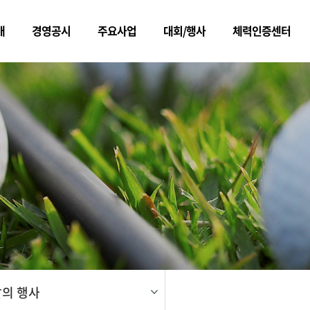
개
경영공시
주요사업
대회/행사
체력인증센터
메뉴
의 행사