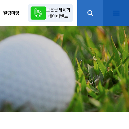
보은군체육회
알림마당
네이버밴드
열기
열기
열기
열기
열기
열기