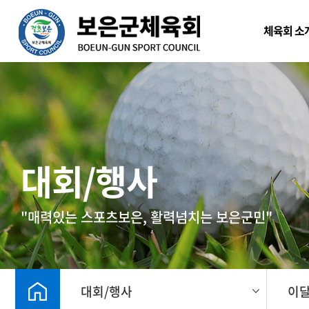
본문 바로가기
체육회 소
대회/행사
"매력있는 스포츠보은, 활력넘치는 보은군민"
대회/행사
이달