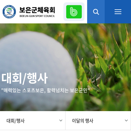
본문 바로가기
열기
열기
열기
대회/행사
열기
"매력있는 스포츠보은, 활력넘치는 보은군민"
열기
열기
대회/행사
이달의 행사