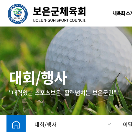
본문 바로가기
체육회 소
대회/행사
"매력있는 스포츠보은, 활력넘치는 보은군민"
대회/행사
이달