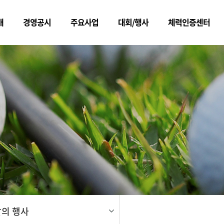
개
경영공시
주요사업
대회/행사
체력인증센터
메뉴
의 행사