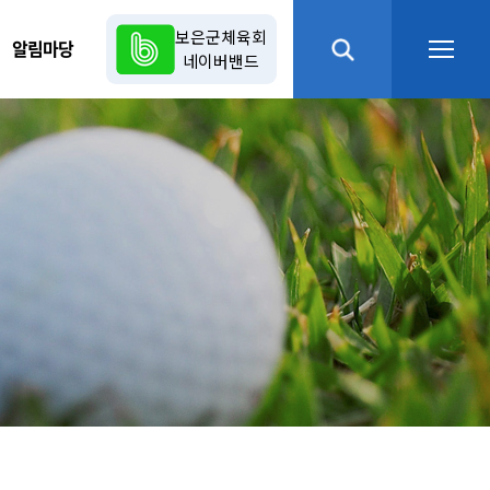
보은군체육회
알림마당
네이버밴드
열기
열기
열기
열기
열기
열기